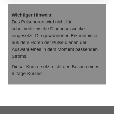
Wichtiger Hinweis:
Das Pulsehören wird nicht für
schulmedizinische Diagnosezwecke
eingesetzt. Die gewonnenen Erkenntnisse
aus dem Hören der Pulse dienen der
Auswahl eines in dem Moment passenden
Stroms.
Dieser Kurs ersetzt nicht den Besuch eines
5-Tage-Kurses!