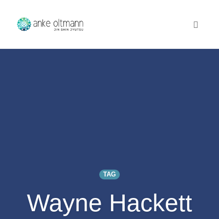
Toggl
naviga
Skip
to
content
TAG
Wayne Hackett