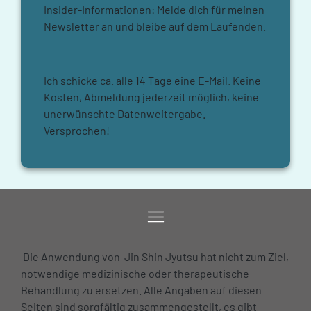
Insider-Informationen: Melde dich für meinen
Newsletter an und bleibe auf dem Laufenden.
Ich schicke ca. alle 14 Tage eine E-Mail. Keine
Kosten, Abmeldung jederzeit möglich, keine
unerwünschte Datenweitergabe.
Versprochen!
Die Anwendung von Jin Shin Jyutsu hat nicht zum Ziel,
notwendige medizinische oder therapeutische
Behandlung zu ersetzen. Alle Angaben auf diesen
Seiten sind sorgfältig zusammengestellt, es gibt