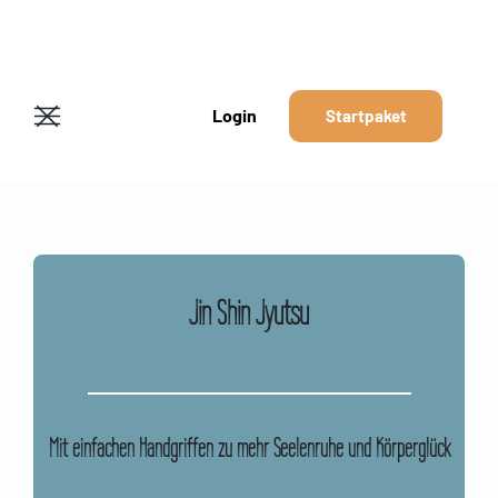
Login
Startpaket
Jin Shin Jyutsu
Mit einfachen Handgriffen zu mehr Seelenruhe und Körperglück