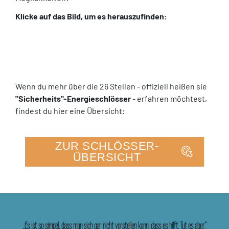
Klicke auf das Bild, um es herauszufinden:
Flipbook „Strömst du auch scho
Wenn du mehr über die 26 Stellen - offiziell heißen sie
"Sicherheits"-Energieschlösser
- erfahren möchtest,
findest du hier eine Übersicht:
ZUR SCHLÖSSER-
ÜBERSICHT
„Es ist so simpel, dass man sich gar nicht vorstellen kann, dass es hilft. Tut es aber.“