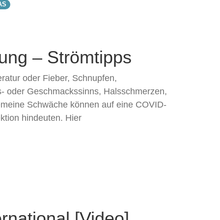
AS
ng – Strömtipps
atur oder Fieber, Schnupfen,
s- oder Geschmackssinns, Halsschmerzen,
gemeine Schwäche können auf eine COVID-
tion hindeuten. Hier
ernational [Video]