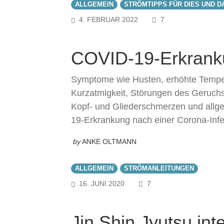
ALLGEMEIN
STRÖMTIPPS FÜR DIES UND D
COMMENTS
4. FEBRUAR 2022
7
COVID-19-Erkranku
Symptome wie Husten, erhöhte Temper
Kurzatmigkeit, Störungen des Geruch
Kopf- und Gliederschmerzen und all
19-Erkrankung nach einer Corona-Infek
by
ANKE OLTMANN
ALLGEMEIN
STRÖMANLEITUNGEN
COMMENTS
16. JUNI 2020
7
Jin Shin Jyutsu int