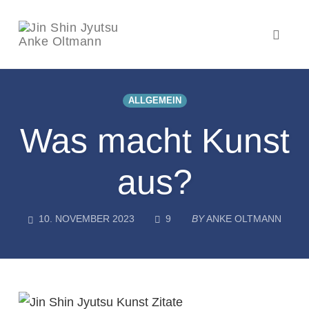
Toggl
naviga
Skip
to
ALLGEMEIN
content
Was macht Kunst
aus?
COMMENTS
10. NOVEMBER 2023
9
BY
ANKE OLTMANN