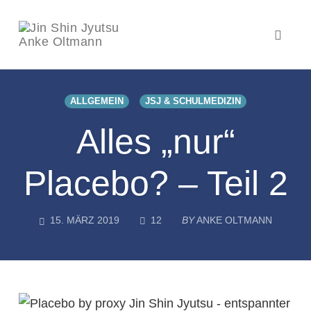
Toggl
naviga
Skip
to
ALLGEMEIN
JSJ & SCHULMEDIZIN
content
Alles „nur“
Placebo? – Teil 2
COMMENTS
15. MÄRZ 2019
12
BY
ANKE OLTMANN