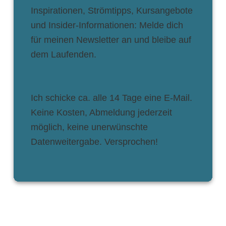
Inspirationen, Strömtipps, Kursangebote
und Insider-Informationen: Melde dich
für meinen Newsletter an und bleibe auf
dem Laufenden.
Ich schicke ca. alle 14 Tage eine E-Mail.
Keine Kosten, Abmeldung jederzeit
möglich, keine unerwünschte
Datenweitergabe. Versprochen!