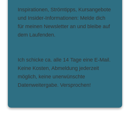
Inspirationen, Strömtipps, Kursangebote
und Insider-Informationen: Melde dich
für meinen Newsletter an und bleibe auf
dem Laufenden.
Ich schicke ca. alle 14 Tage eine E-Mail.
Keine Kosten, Abmeldung jederzeit
möglich, keine unerwünschte
Datenweitergabe. Versprochen!