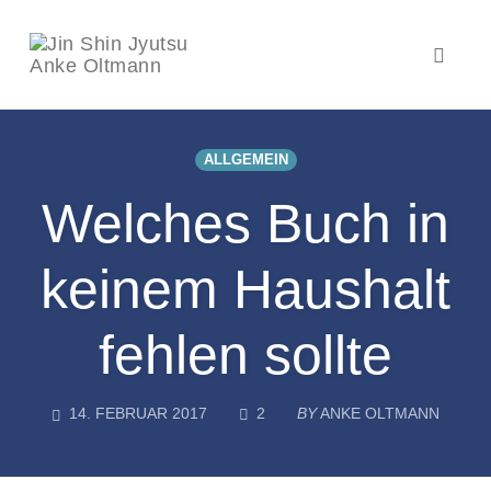
Toggl
naviga
Skip
to
ALLGEMEIN
content
Welches Buch in
keinem Haushalt
fehlen sollte
COMMENTS
14. FEBRUAR 2017
2
BY
ANKE OLTMANN