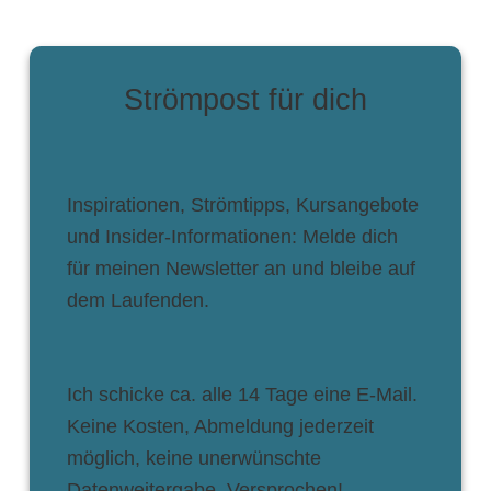
Strömpost für dich
Inspirationen, Strömtipps, Kursangebote
und Insider-Informationen: Melde dich
für meinen Newsletter an und bleibe auf
dem Laufenden.
Ich schicke ca. alle 14 Tage eine E-Mail.
Keine Kosten, Abmeldung jederzeit
möglich, keine unerwünschte
Datenweitergabe. Versprochen!