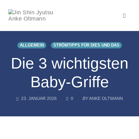
Toggl
naviga
Skip
to
ALLGEMEIN
STRÖMTIPPS FÜR DIES UND DAS
content
Die 3 wichtigsten
Baby-Griffe
COMMENTS
23. JANUAR 2026
0
BY
ANKE OLTMANN