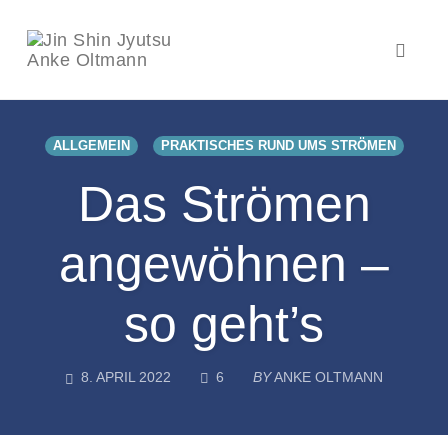
Toggl
naviga
Skip
to
ALLGEMEIN
PRAKTISCHES RUND UMS STRÖMEN
content
Das Strömen
angewöhnen –
so geht’s
COMMENTS
8. APRIL 2022
6
BY
ANKE OLTMANN