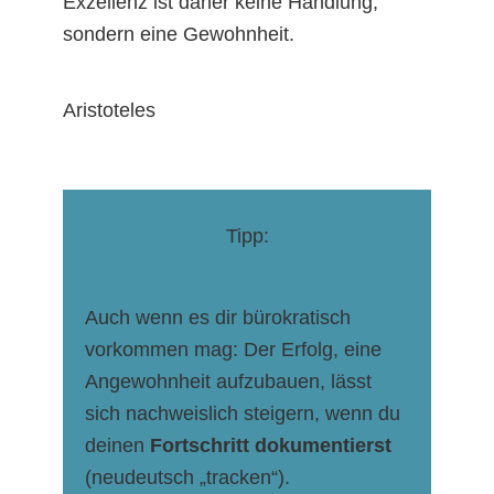
Exzellenz ist daher keine Handlung,
sondern eine Gewohnheit.
Aristoteles
Tipp:
Auch wenn es dir bürokratisch
vorkommen mag: Der Erfolg, eine
Angewohnheit aufzubauen, lässt
sich nachweislich steigern, wenn du
deinen
Fortschritt dokumentierst
(neudeutsch „tracken“).